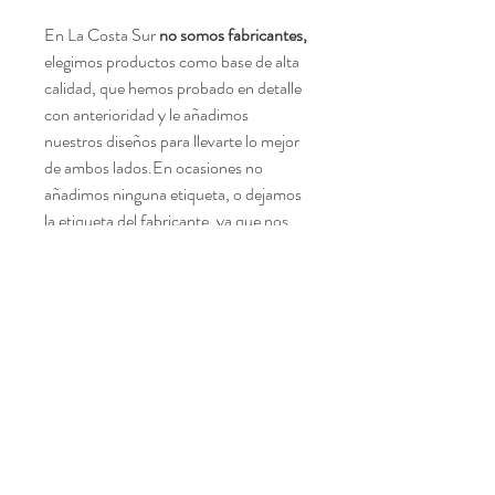
En La Costa Sur
no somos fabricantes,
elegimos productos como base de alta
calidad, que hemos probado en detalle
con anterioridad y le añadimos
nuestros diseños para llevarte lo mejor
de ambos lados.En ocasiones no
añadimos ninguna etiqueta, o dejamos
la etiqueta del fabricante, ya que nos
centramos en darte lo mejor al mejor
coste.
Age restrictions: For adults
EU Warranty: 2 years
Other compliance information: Meets
the formaldehyde, lead, cadmium,
bisphenols, phthalates level
requirements.