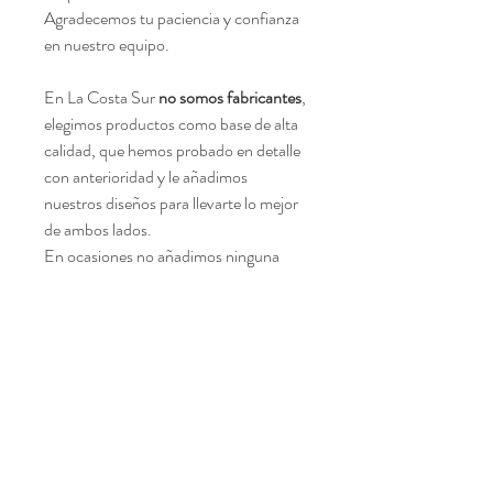
Agradecemos tu paciencia y confianza
en nuestro equipo.
En La Costa Sur
no somos fabricantes
,
elegimos productos como base de alta
calidad, que hemos probado en detalle
con anterioridad y le añadimos
nuestros diseños para llevarte lo mejor
de ambos lados.
En ocasiones no añadimos ninguna
etiqueta, o dejamos la etiqueta del
fabricante, ya que nos centramos en
darte lo mejor al mejor coste.
Age restrictions: For adults
EU Warranty: 2 years
Other compliance information: Meets
the formaldehyde, lead, cadmium,