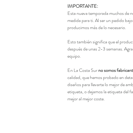
IMPORTANTE:
Esta nueva temporada muchos de nu
medida para ti. Al ser un pedido b
producimos más de lo necesario.
Esto también significa que el produc
después de unas 2-3 semanas. Agrad
equipo.
En La Costa Sur
no somos fabricant
calidad, que hemos probado en detal
diseños para llevarte lo mejor de a
etiqueta, o dejamos la etiqueta del 
mejor al mejor coste.
Age restrictions: For adults
EU Warranty: 2 years
Other compliance information: Mee
bisphenols, phthalates level require