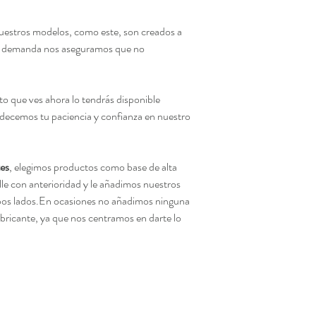
estros modelos, como este, son creados a
ajo demanda nos aseguramos que no
to que ves ahora lo tendrás disponible
ecemos tu paciencia y confianza en nuestro
es
, elegimos productos como base de alta
le con anterioridad y le añadimos nuestros
mbos lados.En ocasiones no añadimos ninguna
fabricante, ya que nos centramos en darte lo
ts the formaldehyde, lead, cadmium,
ments.