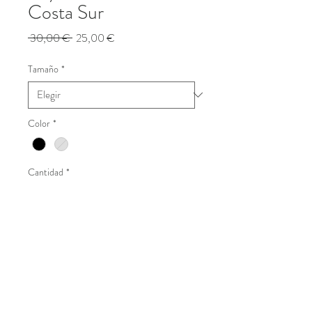
Costa Sur
Precio
Precio
 30,00 € 
25,00 €
de
oferta
Tamaño
*
Color
*
Cantidad
*
Añadir al Carrito
Realizar compra