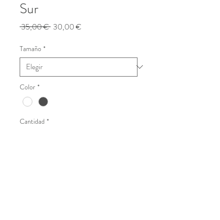
Sur
Precio
Precio
 35,00 € 
30,00 €
de
oferta
Tamaño
*
Color
*
Cantidad
*
Añadir al Carrito
Realizar compra