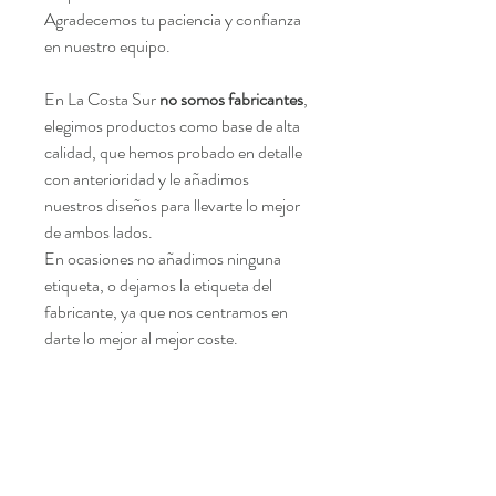
Agradecemos tu paciencia y confianza
en nuestro equipo.
En La Costa Sur
no somos fabricantes
,
elegimos productos como base de alta
calidad, que hemos probado en detalle
con anterioridad y le añadimos
nuestros diseños para llevarte lo mejor
de ambos lados.
En ocasiones no añadimos ninguna
etiqueta, o dejamos la etiqueta del
fabricante, ya que nos centramos en
darte lo mejor al mejor coste.
Age restrictions: For adults
EU Warranty: 2 years
Other compliance information: Meets
the flammability and formaldehyde